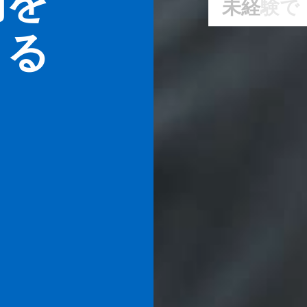
利を
未
経
験
で
くる
挑
戦
し
な