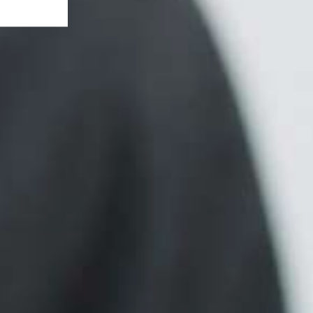
も
一
歩
ず
つ
が
ら
成
長
で
き
ま
す