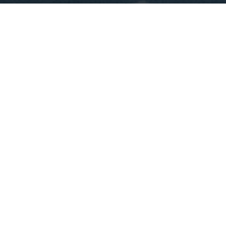
ご用件
会社名
お名前
メールアドレス
所在地